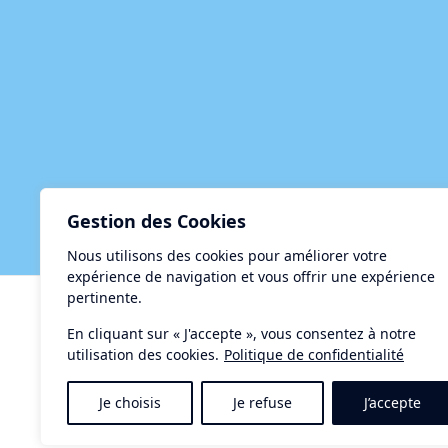
Gestion des Cookies
Nous utilisons des cookies pour améliorer votre
expérience de navigation et vous offrir une expérience
pertinente.
Centre d'Accueil et de Restauration le Taurus
15, rue de la Méditerranée - 34140 MEZE
En cliquant sur « J'accepte », vous consentez à notre
utilisation des cookies.
Politique de confidentialité
Tél. : 04-67-18-34-34
Contact :
letaurus@ville-meze.fr
Je choisis
Je refuse
J’accepte