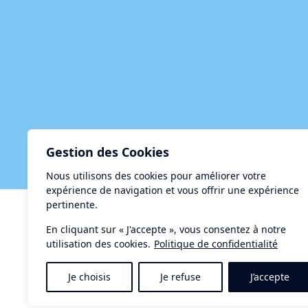
Gestion des Cookies
Nous utilisons des cookies pour améliorer votre
expérience de navigation et vous offrir une expérience
pertinente.
Centre d'Accueil et de Restauration le Taurus
15, rue de la Méditerranée - 34140 MEZE
En cliquant sur « J'accepte », vous consentez à notre
utilisation des cookies.
Politique de confidentialité
Tél. : 04-67-18-34-34
Contact :
letaurus@ville-meze.fr
Je choisis
Je refuse
J’accepte