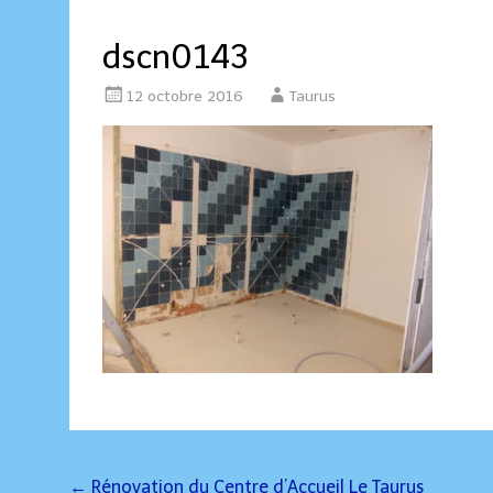
dscn0143
12 octobre 2016
Taurus
Post
←
Rénovation du Centre d’Accueil Le Taurus