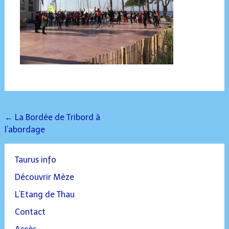
Post
←
La Bordée de Tribord à
l’abordage
navigation
Taurus info
Découvrir Mèze
L’Etang de Thau
Contact