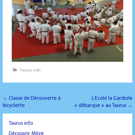
Taurus info
Post
←
Classe de Découverte à
L’Ecole la Gardiole
bicyclette
« débarque » au Taurus
→
navigation
Taurus info
Découvrir Mèze