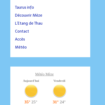
Taurus info
Découvrir Mèze
L’Etang de Thau
Contact
Accès
Météo
Météo Mèze