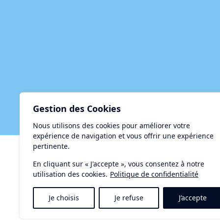
Gestion des Cookies
Nous utilisons des cookies pour améliorer votre
expérience de navigation et vous offrir une expérience
pertinente.
Centre d'Accueil et de Restauration le Taurus
15, rue de la Méditerranée - 34140 MEZE
En cliquant sur « J'accepte », vous consentez à notre
utilisation des cookies.
Politique de confidentialité
Tél. : 04-67-18-34-34
Contact :
letaurus@ville-meze.fr
Je choisis
Je refuse
J’accepte