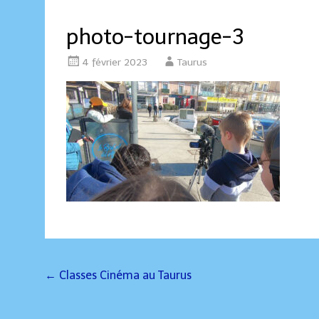
photo-tournage-3
4 février 2023
Taurus
Post
←
Classes Cinéma au Taurus
navigation