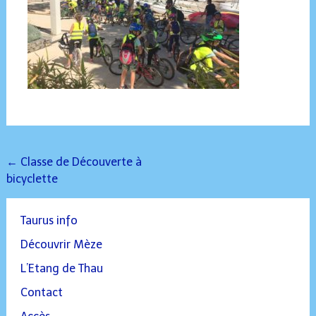
Post
←
Classe de Découverte à
bicyclette
navigation
Taurus info
Découvrir Mèze
L’Etang de Thau
Contact