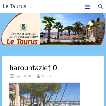
Skip
Le Taurus
to
content
harountazief 0
1 juin 2018
Taurus