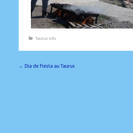
Taurus info
Post
←
Dia de Fiesta au Taurus
navigation