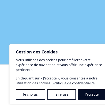
Gestion des Cookies
Nous utilisons des cookies pour améliorer votre
expérience de navigation et vous offrir une expérience
pertinente.
Centre d'Accueil et de Restauration le Taurus
15, rue de la Méditerranée - 34140 MEZE
En cliquant sur « J'accepte », vous consentez à notre
utilisation des cookies.
Politique de confidentialité
Tél. : 04-67-18-34-34
Contact :
letaurus@ville-meze.fr
Je choisis
Je refuse
J’accepte