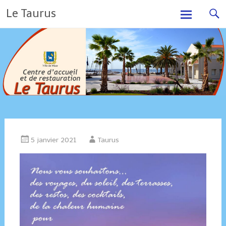
Skip
Le Taurus
to
content
5 janvier 2021
Taurus