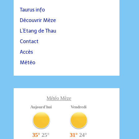
Taurus info
Découvrir Mèze
L’Etang de Thau
Contact
Accès
Météo
Météo Mèze