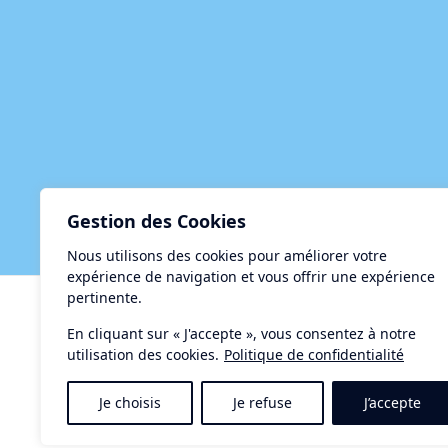
Gestion des Cookies
Nous utilisons des cookies pour améliorer votre
expérience de navigation et vous offrir une expérience
pertinente.
Centre d'Accueil et de Restauration le Taurus
15, rue de la Méditerranée - 34140 MEZE
En cliquant sur « J'accepte », vous consentez à notre
utilisation des cookies.
Politique de confidentialité
Tél. : 04-67-18-34-34
Contact :
letaurus@ville-meze.fr
Je choisis
Je refuse
J’accepte