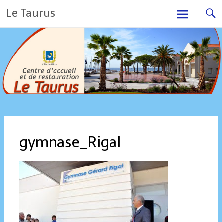
Skip
Le Taurus
to
content
gymnase_Rigal